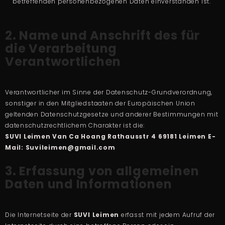
betreffenden personenbezogenen Daten einverstanden ist.
2. Name und Anschrift des für
die Verarbeitung
Verantwortlichen
Verantwortlicher im Sinne der Datenschutz-Grundverordnung,
sonstiger in den Mitgliedstaaten der Europäischen Union
geltenden Datenschutzgesetze und anderer Bestimmungen mit
datenschutzrechtlichem Charakter ist die:
SUVI Leimen
Van Ca Hoang
Rathausstr 4
69181 Leimen
E-
Mail: Suvileimen@gmail.com
3. Erfassung von allgemeinen
Daten und Informationen
Die Internetseite der
SUVI Leimen
erfasst mit jedem Aufruf der