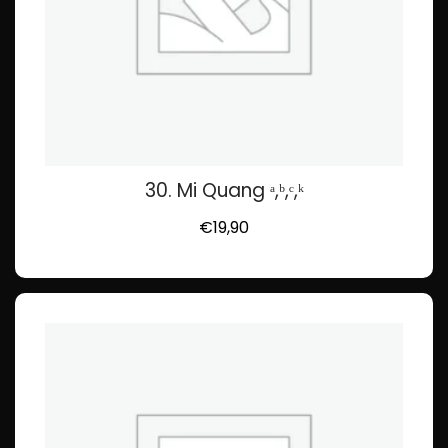
30. Mi Quang ᵃ,ᵇ,ᶜ,ᵏ
€
19,90