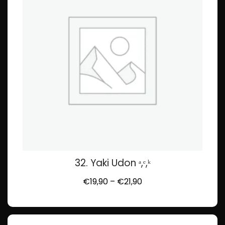
32. Yaki Udon ᵃ,ᵉ,ᵏ
€
19,90
–
€
21,90