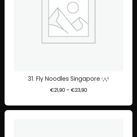
31. Fly Noodles Singapore ᵉ,ᵍ,ᵏ
€
21,90
–
€
23,90