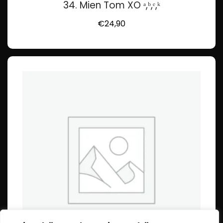
34. Mien Tom XO ᵃ,ᵇ,ᵉ,ᵏ
€
24,90