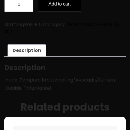
Add to cart
SKU:
VegRoll-F15
Category:
VEGETARISCHE ROLL (8
St.)
Description
Description
Inside: Tempura Kräuterseiling/Avocado/Gurken;
Outside: Tofu Mantel
Related products