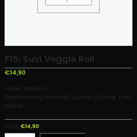
F15: Suvi Veggie Roll
€
14,90
Inside: Tempura
Kräuterseiling/Avocado/Gurken; Outside: Tofu
Mantel
Total:
€14,90